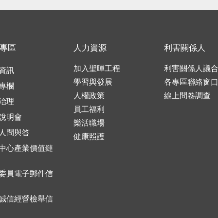
專區
人力資源
利害關係人
加入聖暉工程
利害關係人議
資訊
學習與發展
各專區聯絡窗
專欄
人權政策
線上問卷調查
治理
員工福利
說明會
樂活職場
人問與答
健康照護
中心產業價值鏈
委員電子郵件信
誠信經營檢舉信