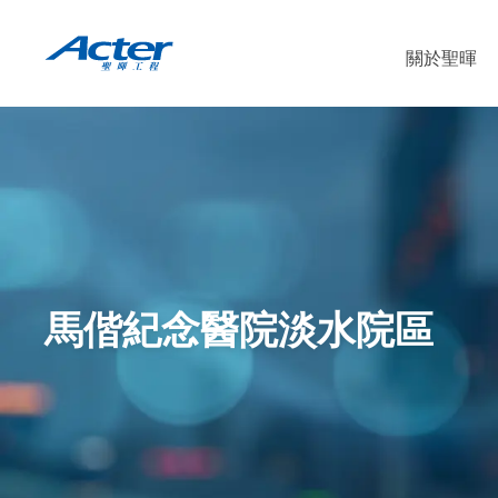
關於聖暉
馬偕紀念醫院淡水院區