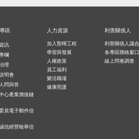
專區
人力資源
利害關係人
加入聖暉工程
利害關係人議
資訊
學習與發展
各專區聯絡窗
專欄
人權政策
線上問卷調查
治理
員工福利
說明會
樂活職場
人問與答
健康照護
中心產業價值鏈
委員電子郵件信
誠信經營檢舉信