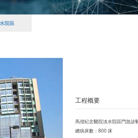
水院區
工程概要
馬偕紀念醫院淡水院區門急診
總病床數：800 床