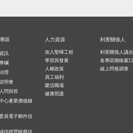
專區
人力資源
利害關係人
加入聖暉工程
利害關係人議
資訊
學習與發展
各專區聯絡窗
專欄
人權政策
線上問卷調查
治理
員工福利
說明會
樂活職場
人問與答
健康照護
中心產業價值鏈
委員電子郵件信
誠信經營檢舉信