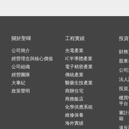
關於聖暉
工程實績
投資
公司簡介
光電產業
財務
經營理念與核心價值
IC半導體產業
股東
公司組織
電子精密產業
公司
經營團隊
傳統產業
法人
大事紀
醫藥生技產業
投資
政策聲明
商辦住宅
櫃買
商務飯店
平台
化學供應系統
審計
維修保養
箱
海外實績
違反